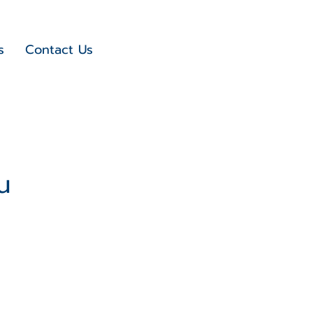
s
Contact Us
น