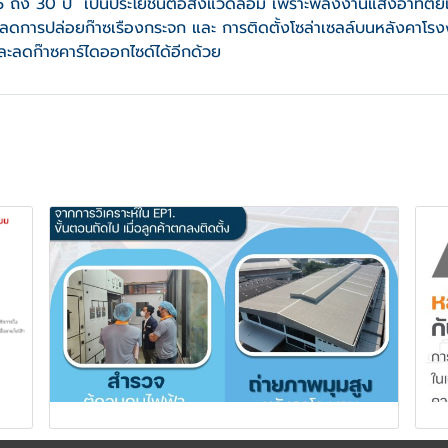
25 ถึง 30 ปี เป็นประโยชน์ต่อสิ่งแวดล้อม เพราะพลังงานแสงอาทิตย์
ยลดการปล่อยก๊าซเรืองกระจก และ การติดตั้งโซล่าเซลล์บนหลังคาโ
ะลดก๊าซคาร์ไดออกไซด์ได้อีกด้วย